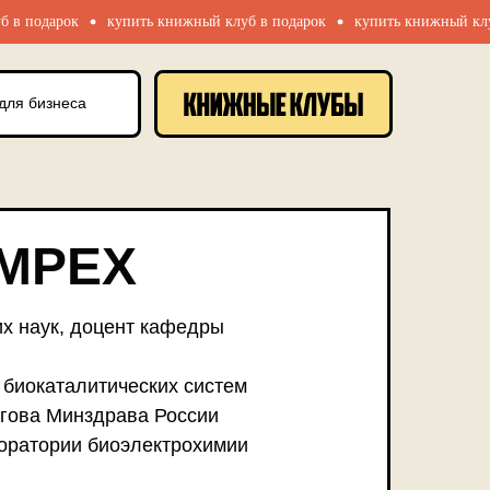
дарок
купить книжный клуб в подарок
купить книжный клуб в по
ля бизнеса
для бизнеса
МРЕХ
их наук, доцент кафедры
биокаталитических систем
гова Минздрава России
оратории биоэлектрохимии