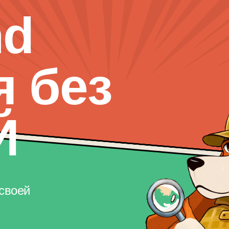
nd
я без
Й
своей