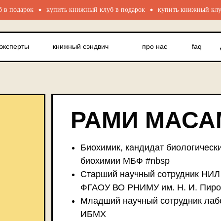
арок
купить книжный клуб в подарок
купить книжный клуб в по
эксперты
книжный сэндвич
про нас
faq
д
эксперты
книжный сэндвич
про нас
faq
РАМИ МАСА
Биохимик, кандидат биологическ
биохимии МБФ #nbsp
Старший научный сотрудник НИЛ 
ФГАОУ ВО РНИМУ им. Н. И. Пиро
Младший научный сотрудник лаб
ИБМХ