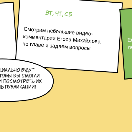
Вт, чт, сб
y» о новых русскоязычных рассказах
ин «магический пессимизм»
ода по версии конкурса «Ревизор»
Смотрим небольшие видео-
комментарии Егора Михайлова
Е
п
по главе и задаем вопросы
циально будут
тобы вы смогли
и посмотреть их
ь публикации!