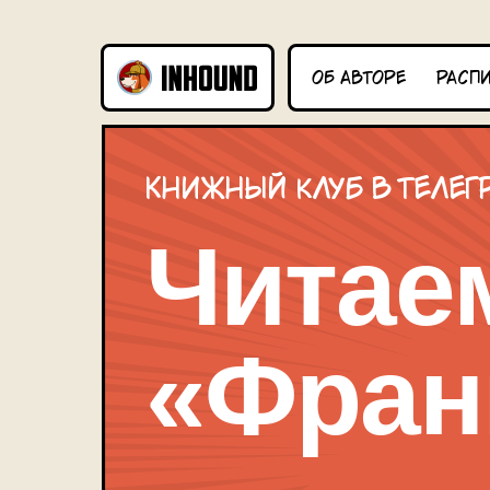
об авторе
расп
Книжный клуб в телег
Читае
«Фран