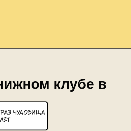
книжном клубе в
браз Чудовища
лет