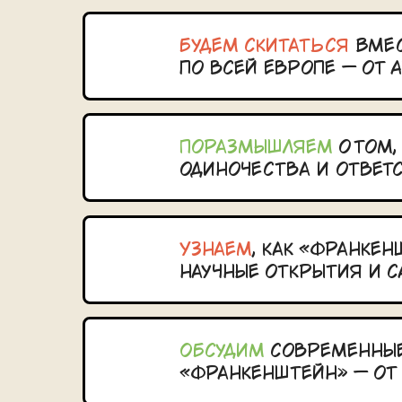
будем скитаться
Вмес
по всей Европе — от 
Поразмышляем
о том,
одиночества и ответ
Узнаем
, как «Франке
научные открытия и 
Обсудим
современные 
«Франкенштейн» — от