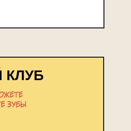
 КЛУБ
можете
те зубы