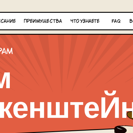
исание
преимущества
что узнаете
faq
в
рам
м
кенштеЙ