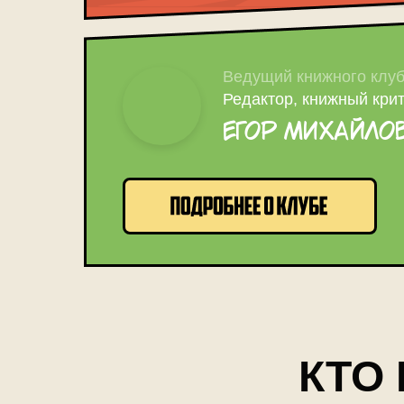
Ведущий книжного клу
Редактор, книжный крит
Егор Михайло
КТО