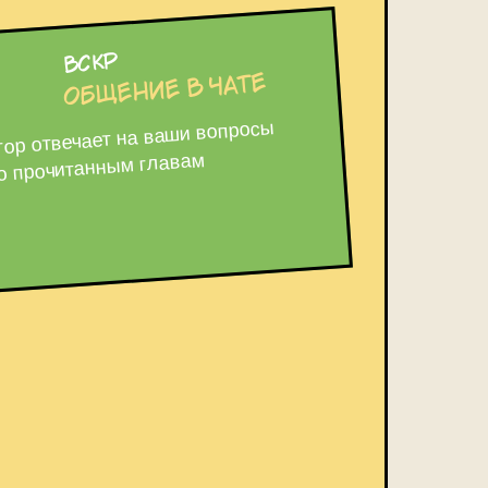
вскр
общение в чате
гор отвечает на ваши вопросы
о прочитанным главам