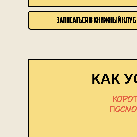
КАК 
Корот
посмот
Редактор «Афиши Daily», книжный
Автор канала «Литература и жизнь
Взял интервью у Лемони Сникета,