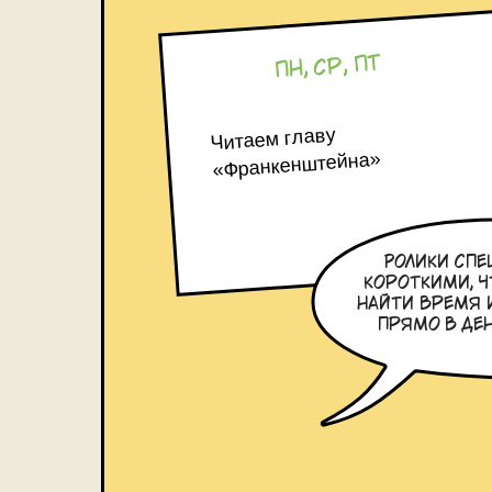
и десятков других писателей
Придумал спецпроект «Афиши Dail
Пн, ср, Пт
Случайно ввел в литературу терм
Стал книжным журналистом 2019 г
Читаем главу
«Франкенштейна»
Ролики спе
короткими, ч
найти время 
прямо в ден