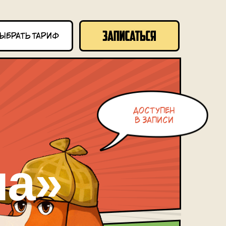
ыбрать тариф
доступен
в записи
на»