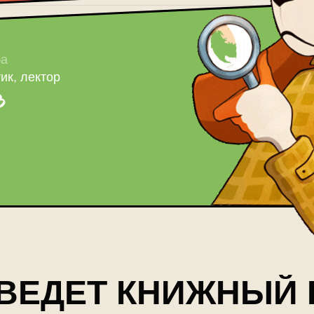
ба
ик, лектор
в
 ВЕДЕТ КНИЖНЫЙ 