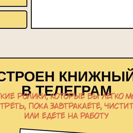
УСТРОЕН КНИЖНЫЙ
В ТЕЛЕГРАМ
кие ролики, которые вы легко 
реть, пока завтракаете, чисти
 критик
или едете на работу
», публичный лектор с 2017 года
 Андре Асимана, Давида Гроссмана