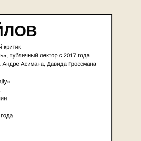
ЙЛОВ
й критик
ь», публичный лектор с 2017 года
, Андре Асимана, Давида Гроссмана
ily»
х
мин
 года