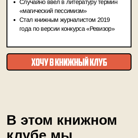
двадцатых — и откроем темную
сторону Американской Мечты
Вглядимся в символические образы
романа — от всевидящих глаз Доктора
Эклберга до зелёного маяка
Узнаем, как Сухой закон изменил
Америку, породив организованную
преступность, гангстеров и культуру
спекизи
Погрузимся в ревущие двадцатые,
которые Фицджеральд называл «самым
грандиозным, самым шумным
карнавалом за всю свою историю»