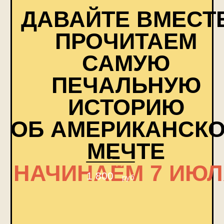
Редактор, книжный критик
Егор Михайлов
доступен в записи
разработка сайта
© inhound, 2025
Meta* признана экстремистской
организацией в РФ