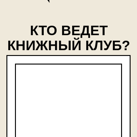
ЕГОР
МИХАЙЛОВ
Редактор «Афиши Daily», книжный
критик
Автор канала «Литература и жизнь»,
публичный лектор с 2017 года
Взял интервью у Лемони Сникета,
Андре Асимана, Давида Гроссмана
и десятков других писателей
Придумал спецпроект «Афиши Daily»
о новых русскоязычных рассказах
Случайно ввел в литературу термин
«магический пессимизм»
Стал книжным журналистом 2019