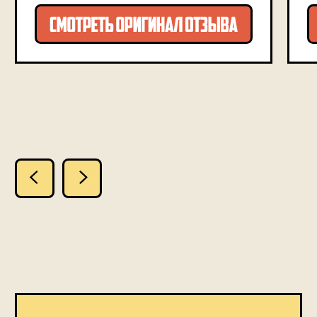
*стоимость указана за весь клуб
Читаем «Великого
Гэтсби»
Ф. Фицджеральда
Ведущий книжного клуба