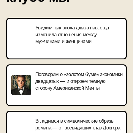
Сто лет великому
роману!
ОТЗЫВЫ