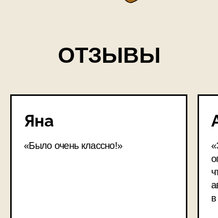
Можно ли своими руками
изменить судьбу?
Лучшая вечеринка — это
книжный клуб!
Девочки, тут такое
произошло…