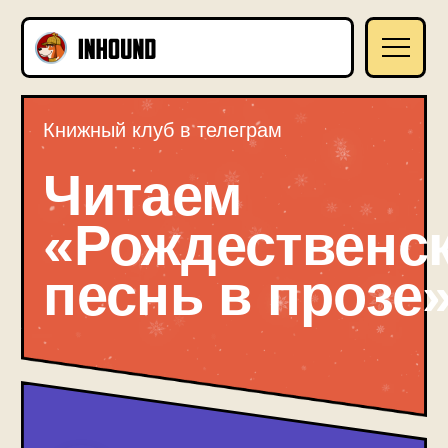
Книжный клуб в телеграм
Читаем
«Рождественскую
песнь в прозе»
Ведущий книжного клуба
Редактор, книжный критик, лектор
Егор Михайлов
Редактор «Афиши Daily», книжный
критик