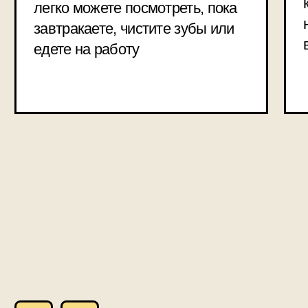
Книжный клуб в телеграм
Читаем
«Рождественскую
песнь в прозе»
Ведущий книжного клуба
Редактор, книжный критик, лектор
Егор Михайлов
доступен
в записи