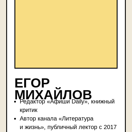
и десятков других писателей
Придумал спецпроект «Афиши
Daily» о новых русскоязычных
рассказах
Случайно ввел в литературу термин
«магический пессимизм»
Стал книжным журналистом 2019
года по версии конкурса «Ревизор»
КАК УСТРОЕН
КНИЖНЫЙ КЛУБ