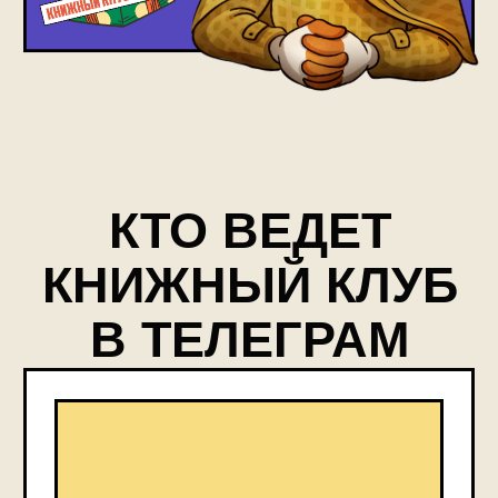
ЕГОР
МИХАЙЛОВ
Редактор «Афиши Daily», книжный
критик
Автор канала «Литература
и жизнь», публичный лектор с 2017
года
Взял интервью у Лемони Сникета,
Андре Асимана, Давида Гроссмана