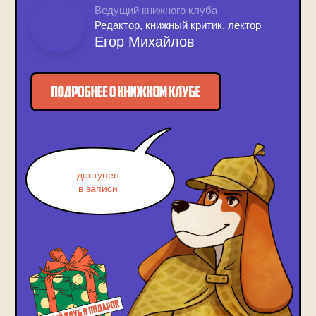
Автор канала «Литература
и жизнь», публичный лектор с 2017
доступен
года
в записи
Взял интервью у Лемони Сникета,
Андре Асимана, Давида Гроссмана
и десятков других писателей
Придумал спецпроект «Афиши
Daily» о новых русскоязычных
рассказах
Случайно ввел в литературу термин
«магический пессимизм»
Стал книжным журналистом 2019
года по версии конкурса «Ревизор»
КТО ВЕДЕТ
КНИЖНЫЙ КЛУБ
В ТЕЛЕГРАМ