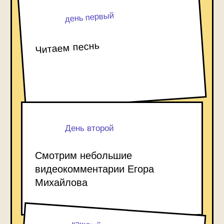
В этом книжном
клубе мы
обсудим
Узнаем, как небольшая повесть
почти в одиночку «изобрела»
знакомый нам сегодня дух
Рождества
Познакомимся с Диккенсом, который
превратил свои детские травмы
и страх перед долговой тюрьмой
в гимн милосердию
Обнаружим за уютным сюжетом
о призраках жесткий социальный
манифест, вдохновленный
ненавистью Диккенса