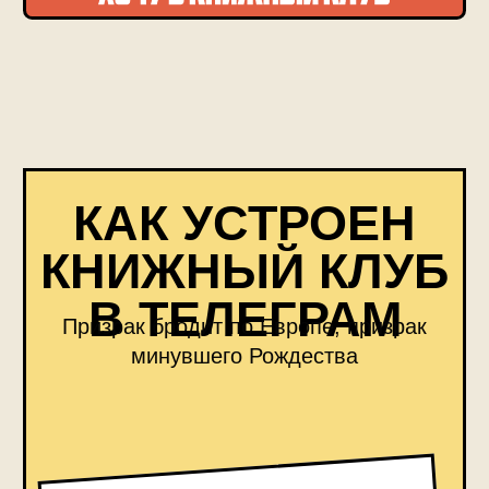
каждый день
Обсуждаем прочитанное
Ролики специально будут короткими,
чтобы вы смогли найти время
и посмотреть их прямо
в день публикации!