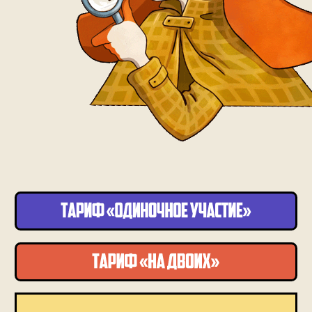
Автор на связи
Короткие ролики
В этом книжном кл
Короткие ролики, которые вы
кураторов: Егор М
легко можете посмотреть, пока
на связи и сам отве
завтракаете, чистите зубы или
ваши вопросы
едете на работу