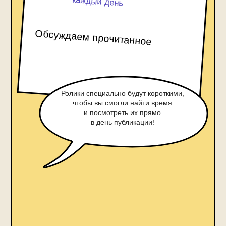
к несправедливости
Отправимся в путешествие
по викторианскому Лондону —
из промерзшей конторы Скруджа
на шумные лондонские улицы
и к теплому очагу Крэтчитов
Чуете дух Рождества?