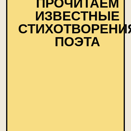
из звезд накуем
серебрящихся брошек
А вы ноктюрн
сыграть могли бы?
ПРЕИМУЩЕСТВА
УЧАСТИЯ В КЛУБЕ
*стоимость указана за 3 недели