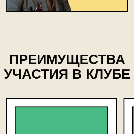
КнижныЙ клуб
в телеграм
владимир
маяковскиЙ
3 НЕДЕЛИ
Ведущие книжного клуба
Филолог, экскурсовод
Екатерина Горпинко
Актёр, режиссер, педагог
Андрей Миххалёв