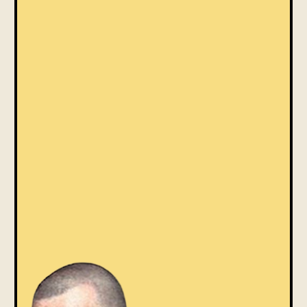
Погружение
Эксперты на свя
в мир поэта
В книжном клубе не
Читаем, слушаем и разбираем
эксперты-ведущие 
стихи, чтобы поэт перестал быть
на связи и отвечаю
просто фамилией из учебника
вопросы
по литературе