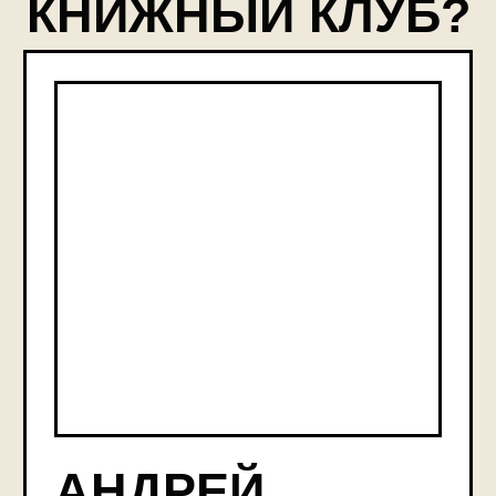
им. М. В. Ломоносова.
Автор книг «Стихи и вещи»,
«Путеводитель по следам Мастера
и Маргариты».
Область научных интересов —
искусство и литература Серебряного
века.
Преподавала в школе юного
филолога МГУ анализ поэтического
текста.
Коллекционер предметов дамского
туалета начала века.