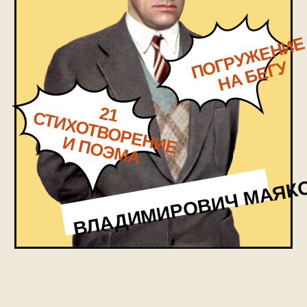
Увидите, какие дерзкие эксперименты
поэта с рифмой и ритмом смущали
обывателей
узнаете о поэте-многостаночнике:
Маяковский писал стихи и по зову души,
и по госзаказу
Познакомитесь с Маяковским-
модником, Маяковским-обличителем
мещан и Маяковским-нежным
влюбленным
Послушайте! Ведь если
стихи читают, значит, это
кому-нибудь нужно!