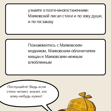
АНДРЕЙ
МИХХАЛЁВ
Играл в спектаклях в Мастерской
П. Н. Фоменко, ШДИ, Театре
Ермоловой, Музее Истории ГУЛАГа,
Театре Наций
Образование: ГИТИС, режиссерский
факультет, курс Каменьковича-
Крымова
Преподаватель сценической речи
в Gogol School и ГИТИСе
Актёр, режиссер, педагог, диктор,
тренер практик внимательности,